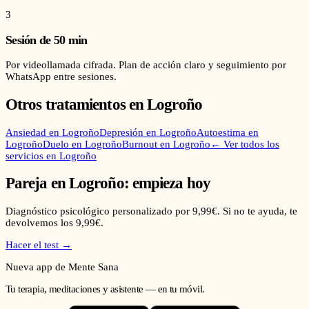
3
Sesión de 50 min
Por videollamada cifrada. Plan de acción claro y seguimiento por
WhatsApp entre sesiones.
Otros tratamientos en
Logroño
Ansiedad
en
Logroño
Depresión
en
Logroño
Autoestima
en
Logroño
Duelo
en
Logroño
Burnout
en
Logroño
← Ver todos los
servicios en
Logroño
Pareja
en
Logroño
: empieza hoy
Diagnóstico psicológico personalizado por 9,99€. Si no te ayuda, te
devolvemos los 9,99€.
Hacer el test →
Nueva app de Mente Sana
Tu terapia, meditaciones y asistente — en tu móvil.