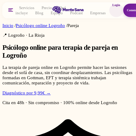
Login
Servicios
Precio
Qué
Comen
incluye
Blog
Equipo
Podcast
Empresas
Inicio
/
Psicólogo online
Logroño
/
Pareja
📍
Logroño
·
La Rioja
Psicólogo online para
terapia de pareja
en
Logroño
La terapia de pareja online en Logroño permite hacer las sesiones
desde el sofá de casa, sin coordinar desplazamientos. Las psicólogas
formadas en Gottman, EFT y terapia sistémica trabajan
comunicación, reparación y proyecto de vida.
Diagnóstico por 9,99€ →
Cita en 48h · Sin compromiso · 100% online desde
Logroño