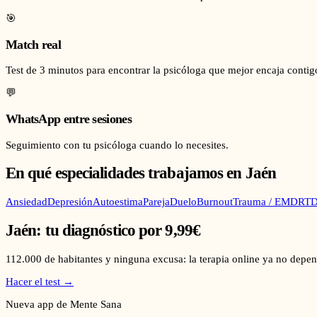
🎯
Match real
Test de 3 minutos para encontrar la psicóloga que mejor encaja contig
💬
WhatsApp entre sesiones
Seguimiento con tu psicóloga cuando lo necesites.
En qué especialidades trabajamos en
Jaén
Ansiedad
Depresión
Autoestima
Pareja
Duelo
Burnout
Trauma / EMDR
TD
Jaén
: tu diagnóstico por 9,99€
112.000
de habitantes y ninguna excusa: la terapia online ya no depen
Hacer el test →
Nueva app de Mente Sana