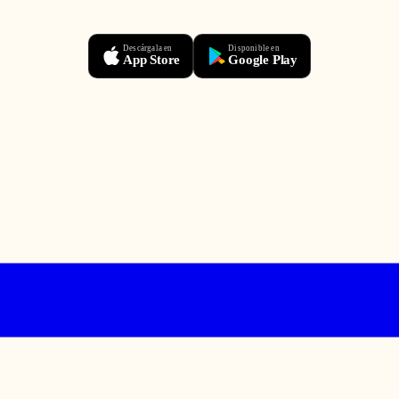
Descárgala en
Disponible en
App Store
Google Play