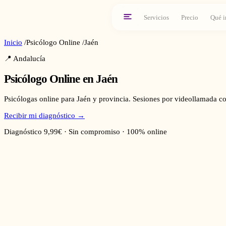
Servicios
Precio
Qué i
Inicio
/
Psicólogo Online
/
Jaén
📍
Andalucía
Psicólogo Online en
Jaén
Psicólogas online para Jaén y provincia. Sesiones por videollamada co
Recibir mi diagnóstico →
Diagnóstico 9,99€ · Sin compromiso · 100% online