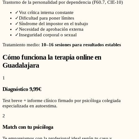
Trastorno de la personalidad por dependencia
(
F60.7
, CIE-10)
✓
Voz crítica interna constante
✓
Dificultad para poner límites
✓
Síndrome del impostor en el trabajo
✓
Necesidad de aprobación externa
✓
Inseguridad corporal o sexual
Tratamiento medio:
10–16 sesiones para resultados estables
Cómo funciona la terapia online en
Guadalajara
1
Diagnóstico 9,99€
Test breve + informe clínico firmado por psicóloga colegiada
especializada en autoestima.
2
Match con tu psicóloga
Te emparejamos con la profesional ideal según tu caso y