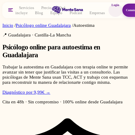
Login
Servicios
Precio
Qué
Comen
incluye
Blog
Equipo
Podcast
Empresas
Inicio
/
Psicólogo online
Guadalajara
/
Autoestima
📍
Guadalajara
·
Castilla-La Mancha
Psicólogo online para
autoestima
en
Guadalajara
Trabajar la autoestima en Guadalajara con terapia online te permite
avanzar sin tener que justificar las visitas a un consultorio. Las
psicólogas de Mente Sana usan TCC, ACT y trabajo con esquemas
para reconstruir tu manera de relacionarte contigo misma.
Diagnóstico por 9,99€ →
Cita en 48h · Sin compromiso · 100% online desde
Guadalajara