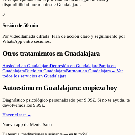
disponibilidad horaria desde Guadalajara.
3
Sesión de 50 min
Por videollamada cifrada. Plan de acción claro y seguimiento por
WhatsApp entre sesiones.
Otros tratamientos en
Guadalajara
Ansiedad
en
Guadalajara
Depresión
en
Guadalajara
Pareja
en
Guadalajara
Duelo
en
Guadalajara
Burnout
en
Guadalajara
← Ver
todos los servicios en
Guadalajara
Autoestima
en
Guadalajara
: empieza hoy
Diagnóstico psicológico personalizado por 9,99€. Si no te ayuda, te
devolvemos los 9,99€.
Hacer el test →
Nueva app de Mente Sana
Tu terapia, meditaciones y asistente — en tu móvil.