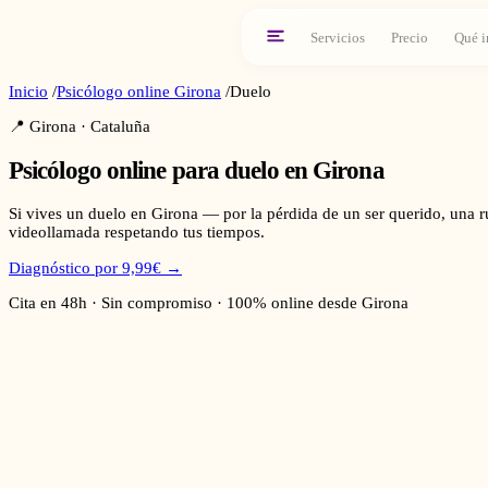
Servicios
Precio
Qué i
Inicio
/
Psicólogo online
Girona
/
Duelo
📍
Girona
·
Cataluña
Psicólogo online para
duelo
en
Girona
Si vives un duelo en Girona — por la pérdida de un ser querido, una 
videollamada respetando tus tiempos.
Diagnóstico por 9,99€ →
Cita en 48h · Sin compromiso · 100% online desde
Girona