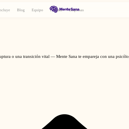
ncluye
Blog
Equipo
Podcast
Empresas
ruptura o una transición vital — Mente Sana te empareja con una psicó