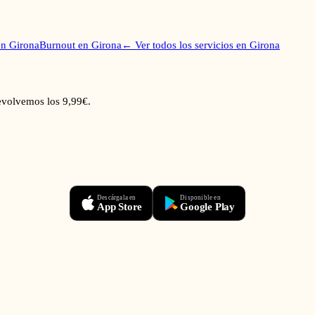
en
Girona
Burnout
en
Girona
← Ver todos los servicios en
Girona
devolvemos los 9,99€.
Descárgala en
Disponible en
App Store
Google Play