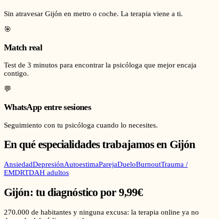
Sin atravesar Gijón en metro o coche. La terapia viene a ti.
🎯
Match real
Test de 3 minutos para encontrar la psicóloga que mejor encaja
contigo.
💬
WhatsApp entre sesiones
Seguimiento con tu psicóloga cuando lo necesites.
En qué especialidades trabajamos en
Gijón
Ansiedad
Depresión
Autoestima
Pareja
Duelo
Burnout
Trauma /
EMDR
TDAH adultos
Gijón
: tu diagnóstico por 9,99€
270.000
de habitantes y ninguna excusa: la terapia online ya no