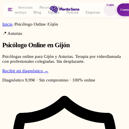
Login
Servicios
Precio
Qué
Comen
incluye
Blog
Equipo
Podcast
Empresas
Inicio
/
Psicólogo Online
/
Gijón
📍
Asturias
Psicólogo Online en
Gijón
Psicólogas online para Gijón y Asturias. Terapia por videollamada
con profesionales colegiadas. Sin desplazarte.
Recibir mi diagnóstico →
Diagnóstico 9,99€ · Sin compromiso · 100% online