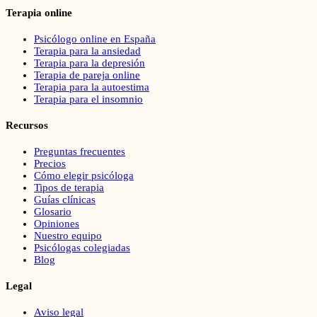
Terapia online
Psicólogo online en España
Terapia para la ansiedad
Terapia para la depresión
Terapia de pareja online
Terapia para la autoestima
Terapia para el insomnio
Recursos
Preguntas frecuentes
Precios
Cómo elegir psicóloga
Tipos de terapia
Guías clínicas
Glosario
Opiniones
Nuestro equipo
Psicólogas colegiadas
Blog
Legal
Aviso legal