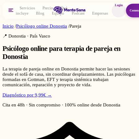
Login
Servicios
Precio
Qué
Comen
incluye
Blog
Equipo
Podcast
Empresas
Inicio
/
Psicólogo online
Donostia
/
Pareja
📍
Donostia
·
País Vasco
Psicólogo online para
terapia de pareja
en
Donostia
La terapia de pareja online en Donostia permite hacer las sesiones
desde el sofá de casa, sin coordinar desplazamientos. Las psicólogas
formadas en Gottman, EFT y terapia sistémica trabajan
comunicación, reparación y proyecto de vida.
Diagnóstico por 9,99€ →
Cita en 48h · Sin compromiso · 100% online desde
Donostia