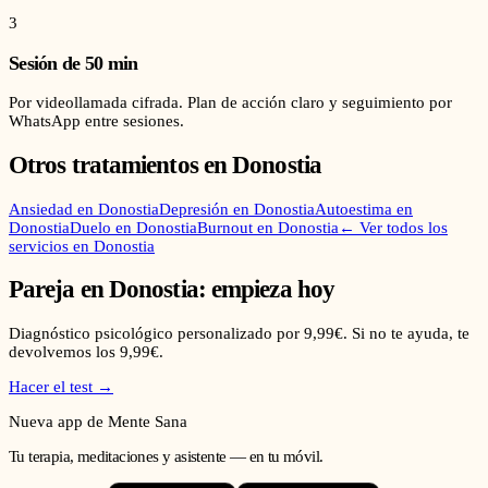
3
Sesión de 50 min
Por videollamada cifrada. Plan de acción claro y seguimiento por
WhatsApp entre sesiones.
Otros tratamientos en
Donostia
Ansiedad
en
Donostia
Depresión
en
Donostia
Autoestima
en
Donostia
Duelo
en
Donostia
Burnout
en
Donostia
← Ver todos los
servicios en
Donostia
Pareja
en
Donostia
: empieza hoy
Diagnóstico psicológico personalizado por 9,99€. Si no te ayuda, te
devolvemos los 9,99€.
Hacer el test →
Nueva app de Mente Sana
Tu terapia, meditaciones y asistente — en tu móvil.