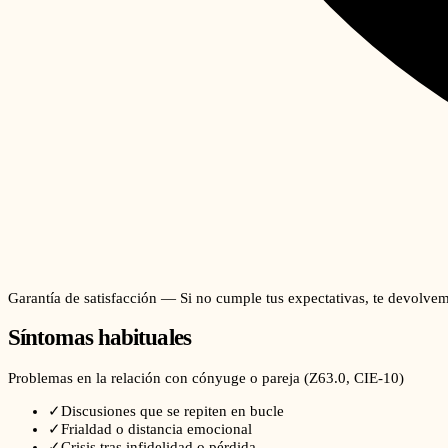
Garantía de satisfacción — Si no cumple tus expectativas, te devolvem
Síntomas habituales
Problemas en la relación con cónyuge o pareja
(
Z63.0
, CIE-10)
✓
Discusiones que se repiten en bucle
✓
Frialdad o distancia emocional
✓
Crisis tras infidelidad o pérdida