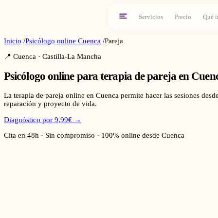
Servicios
Precio
Qué i
Inicio
/
Psicólogo online
Cuenca
/
Pareja
📍
Cuenca
·
Castilla-La Mancha
Psicólogo online para
terapia de pareja
en
Cuen
La terapia de pareja online en Cuenca permite hacer las sesiones desd
reparación y proyecto de vida.
Diagnóstico por 9,99€ →
Cita en 48h · Sin compromiso · 100% online desde
Cuenca