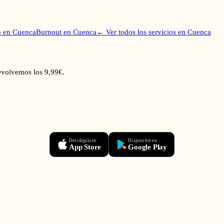
o
en
Cuenca
Burnout
en
Cuenca
← Ver todos los servicios en
Cuenca
devolvemos los 9,99€.
Descárgala en
Disponible en
App Store
Google Play