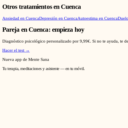
Otros tratamientos en
Cuenca
Ansiedad
en
Cuenca
Depresión
en
Cuenca
Autoestima
en
Cuenca
Duel
Pareja
en
Cuenca
: empieza hoy
Diagnóstico psicológico personalizado por 9,99€. Si no te ayuda, te 
Hacer el test →
Nueva app de Mente Sana
Tu terapia, meditaciones y asistente — en tu móvil.