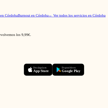
en
Córdoba
Burnout
en
Córdoba
← Ver todos los servicios en
Córdoba
devolvemos los 9,99€.
Descárgala en
Disponible en
App Store
Google Play