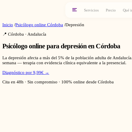
Servicios
Precio
Qué i
Inicio
/
Psicólogo online
Córdoba
/
Depresión
📍
Córdoba
·
Andalucía
Psicólogo online para
depresión
en
Córdoba
La depresión afecta a más del 5% de la población adulta de Andalucía.
semana — terapia con evidencia clínica equivalente a la presencial.
Diagnóstico por 9,99€ →
Cita en 48h · Sin compromiso · 100% online desde
Córdoba