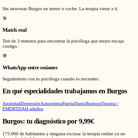
Sin atravesar Burgos en metro o coche. La terapia viene a ti.
🎯
Match real
Test de 3 minutos para encontrar la psicóloga que mejor encaja
contigo.
💬
WhatsApp entre sesiones
Seguimiento con tu psicóloga cuando lo necesites.
En qué especialidades trabajamos en
Burgos
Ansiedad
Depresión
Autoestima
Pareja
Duelo
Burnout
Trauma /
EMDR
TDAH adultos
Burgos
: tu diagnóstico por 9,99€
175.000
de habitantes y ninguna excusa: la terapia online ya no