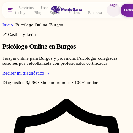
Login
Servicios
Precio
Qué
Comen
incluye
Blog
Equipo
Podcast
Empresas
Inicio
/
Psicólogo Online
/
Burgos
📍
Castilla y León
Psicólogo Online en
Burgos
Terapia online para Burgos y provincia. Psicólogas colegiadas,
sesiones por videollamada con profesionales certificadas.
Recibir mi diagnóstico →
Diagnóstico 9,99€ · Sin compromiso · 100% online