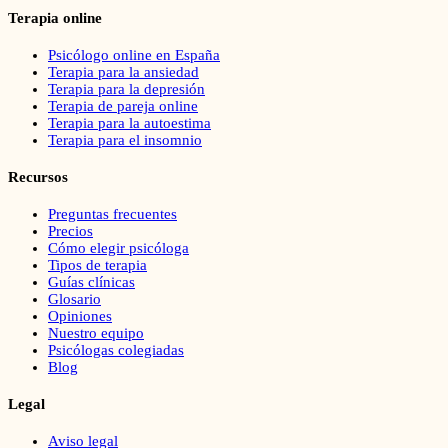
Terapia online
Psicólogo online en España
Terapia para la ansiedad
Terapia para la depresión
Terapia de pareja online
Terapia para la autoestima
Terapia para el insomnio
Recursos
Preguntas frecuentes
Precios
Cómo elegir psicóloga
Tipos de terapia
Guías clínicas
Glosario
Opiniones
Nuestro equipo
Psicólogas colegiadas
Blog
Legal
Aviso legal