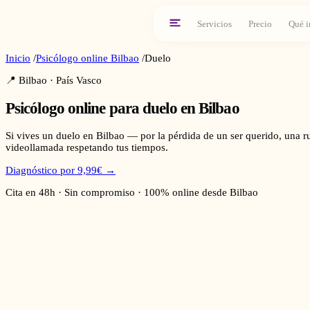
Servicios
Precio
Qué i
Inicio
/
Psicólogo online
Bilbao
/
Duelo
📍
Bilbao
·
País Vasco
Psicólogo online para
duelo
en
Bilbao
Si vives un duelo en Bilbao — por la pérdida de un ser querido, una 
videollamada respetando tus tiempos.
Diagnóstico por 9,99€ →
Cita en 48h · Sin compromiso · 100% online desde
Bilbao