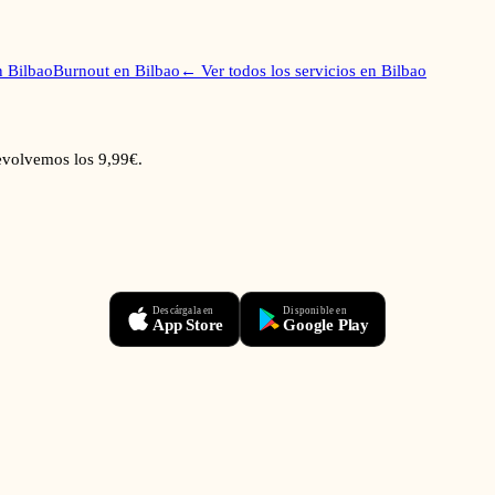
n
Bilbao
Burnout
en
Bilbao
← Ver todos los servicios en
Bilbao
devolvemos los 9,99€.
Descárgala en
Disponible en
App Store
Google Play