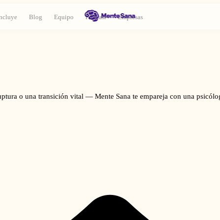
ncluye
Blog
Equipo
Podcast
Empresas
ruptura o una transición vital — Mente Sana te empareja con una psicó