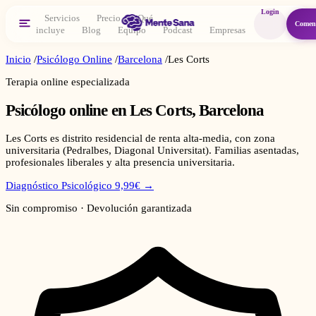
Login
Servicios
Precio
Qué
Comen
incluye
Blog
Equipo
Podcast
Empresas
Inicio
/
Psicólogo Online
/
Barcelona
/
Les Corts
Terapia online especializada
Psicólogo online en
Les Corts
,
Barcelona
Les Corts es distrito residencial de renta alta-media, con zona
universitaria (Pedralbes, Diagonal Universitat). Familias asentadas,
profesionales liberales y alta presencia universitaria.
Diagnóstico Psicológico 9,99€ →
Sin compromiso · Devolución garantizada