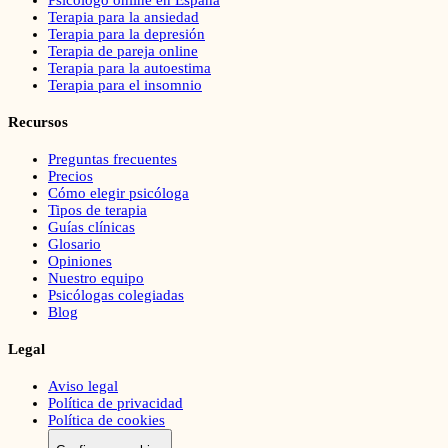
Terapia para la ansiedad
Terapia para la depresión
Terapia de pareja online
Terapia para la autoestima
Terapia para el insomnio
Recursos
Preguntas frecuentes
Precios
Cómo elegir psicóloga
Tipos de terapia
Guías clínicas
Glosario
Opiniones
Nuestro equipo
Psicólogas colegiadas
Blog
Legal
Aviso legal
Política de privacidad
Política de cookies