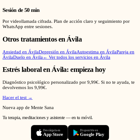
Sesión de 50 min
Por videollamada cifrada. Plan de acción claro y seguimiento por
WhatsApp entre sesiones.
Otros tratamientos en
Ávila
Ansiedad
en
Ávila
Depresión
en
Ávila
Autoestima
en
Ávila
Pareja
en
Ávila
Duelo
en
Ávila
← Ver todos los servicios en
Ávila
Estrés laboral
en
Ávila
: empieza hoy
Diagnóstico psicológico personalizado por 9,99€. Si no te ayuda, te
devolvemos los 9,99€.
Hacer el test →
Nueva app de Mente Sana
Tu terapia, meditaciones y asistente — en tu móvil.
Descárgala en
Disponible en
App Store
Google Play