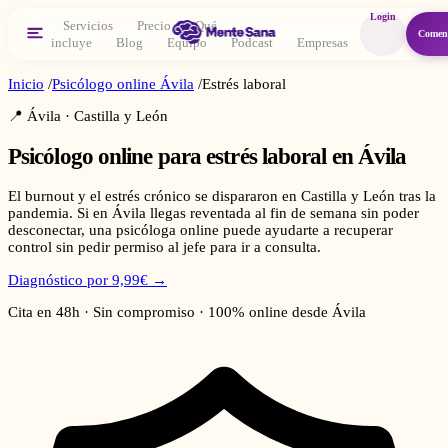
Login
Servicios
Precio
Qué
Comen
incluye
Blog
Equipo
Podcast
Empresas
Inicio
/
Psicólogo online
Ávila
/
Estrés laboral
📍
Ávila
·
Castilla y León
Psicólogo online para
estrés laboral
en
Ávila
El burnout y el estrés crónico se dispararon en Castilla y León tras la
pandemia. Si en Ávila llegas reventada al fin de semana sin poder
desconectar, una psicóloga online puede ayudarte a recuperar
control sin pedir permiso al jefe para ir a consulta.
Diagnóstico por 9,99€ →
Cita en 48h · Sin compromiso · 100% online desde
Ávila