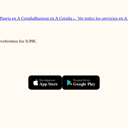
Pareja
en
A Coruña
Burnout
en
A Coruña
← Ver todos los servicios en
A
devolvemos los 9,99€.
Descárgala en
Disponible en
App Store
Google Play