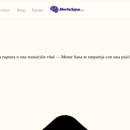
ncluye
Blog
Equipo
Podcast
Empresas
na ruptura o una transición vital — Mente Sana te empareja con una ps