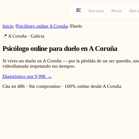
Servicios
Precio
Qué i
Inicio
/
Psicólogo online
A Coruña
/
Duelo
📍
A Coruña
·
Galicia
Psicólogo online para
duelo
en
A Coruña
Si vives un duelo en A Coruña — por la pérdida de un ser querido, u
videollamada respetando tus tiempos.
Diagnóstico por 9,99€ →
Cita en 48h · Sin compromiso · 100% online desde
A Coruña