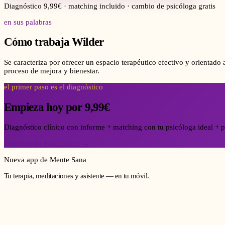
Diagnóstico 9,99€ · matching incluido · cambio de psicóloga gratis
en sus palabras
Cómo trabaja
Wilder
Se caracteriza por ofrecer un espacio terapéutico efectivo y orientad
proceso de mejora y bienestar.
el primer paso es el diagnóstico
Empieza hoy por 9,99€
Diagnóstico clínico con informe + matching con tu psicóloga ideal + p
Empezar mi diagnóstico →
Nueva app de Mente Sana
Tu terapia, meditaciones y asistente — en tu móvil.