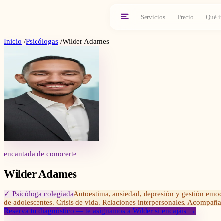
Servicios
Precio
Qué i
Inicio
/
Psicólogas
/
Wilder Adames
encantada de conocerte
Wilder Adames
✓ Psicóloga colegiada
Autoestima, ansiedad, depresión y gestión emoc
de adolescentes. Crisis de vida. Relaciones interpersonales. Acompa
Reserva tu diagnóstico — te asignamos a
Wilder
si encajáis →