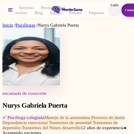
Login
Servicios
Precio
Qué
Comen
incluye
Blog
Equipo
Podcast
Empresas
Inicio
/
Psicólogas
/
Nurys Gabriela Puerta
encantada de conocerte
Nurys Gabriela Puerta
✓ Psicóloga colegiada
Manejo de la autoestima Procesos de duelo
Dependencia emocional Trastornos de ansiedad Trastornos de
depresión Trastornos del Neuro desarrollo
12
años de experiencia
●
Aceptando pacientes