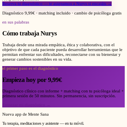
Reserva tu diagnóstico — te asignamos a
Nurys
si encajáis →
Diagnóstico 9,99€ · matching incluido · cambio de psicóloga gratis
en sus palabras
Cómo trabaja
Nurys
Trabaja desde una mirada empática, ética y colaborativa, con el
objetivo de que cada paciente pueda desarrollar herramientas que le
permitan enfrentar sus dificultades, reconectarse con su bienestar y
generar cambios sostenibles en su vida.
el primer paso es el diagnóstico
Empieza hoy por 9,99€
Diagnóstico clínico con informe + matching con tu psicóloga ideal +
primera sesión de 50 minutos. Sin permanencia, sin suscripción.
Empezar mi diagnóstico →
Nueva app de Mente Sana
Tu terapia, meditaciones y asistente — en tu móvil.