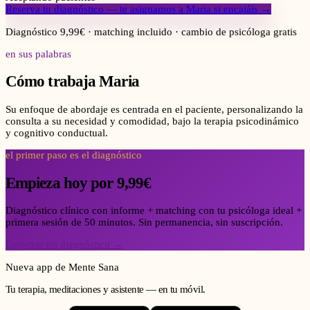
Reserva tu diagnóstico — te asignamos a
Maria
si encajáis →
Diagnóstico 9,99€ · matching incluido · cambio de psicóloga gratis
en sus palabras
Cómo trabaja
Maria
Su enfoque de abordaje es centrada en el paciente, personalizando la
consulta a su necesidad y comodidad, bajo la terapia psicodinámico
y cognitivo conductual.
el primer paso es el diagnóstico
Empieza hoy por 9,99€
Diagnóstico clínico con informe + matching con tu psicóloga ideal +
primera sesión de 50 minutos. Sin permanencia, sin suscripción.
Empezar mi diagnóstico →
Nueva app de Mente Sana
Tu terapia, meditaciones y asistente — en tu móvil.