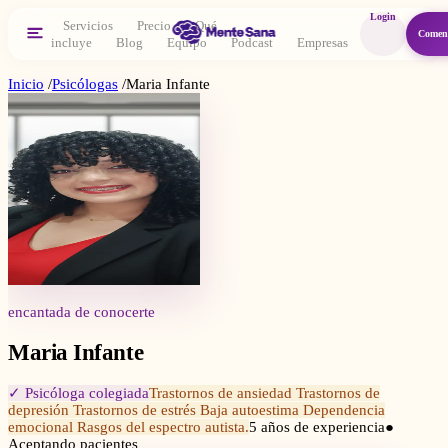
Login
Servicios
Precio
Qué
Comen
incluye
Blog
Equipo
Podcast
Empresas
Inicio
/
Psicólogas
/
Maria Infante
encantada de conocerte
Maria Infante
✓ Psicóloga colegiada
Trastornos de ansiedad Trastornos de
depresión Trastornos de estrés Baja autoestima Dependencia
emocional Rasgos del espectro autista.
5
años de experiencia
●
Aceptando pacientes