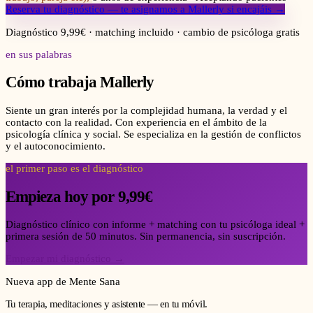
Reserva tu diagnóstico — te asignamos a
Mallerly
si encajáis →
Diagnóstico 9,99€ · matching incluido · cambio de psicóloga gratis
en sus palabras
Cómo trabaja
Mallerly
Siente un gran interés por la complejidad humana, la verdad y el
contacto con la realidad. Con experiencia en el ámbito de la
psicología clínica y social. Se especializa en la gestión de conflictos
y el autoconocimiento.
el primer paso es el diagnóstico
Empieza hoy por 9,99€
Diagnóstico clínico con informe + matching con tu psicóloga ideal +
primera sesión de 50 minutos. Sin permanencia, sin suscripción.
Empezar mi diagnóstico →
Nueva app de Mente Sana
Tu terapia, meditaciones y asistente — en tu móvil.