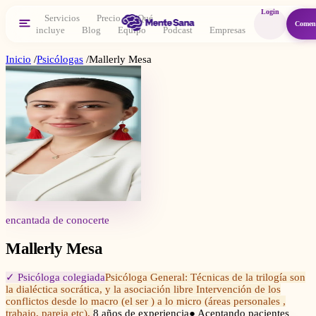
Login
Servicios
Precio
Qué
Comen
incluye
Blog
Equipo
Podcast
Empresas
Inicio
/
Psicólogas
/
Mallerly Mesa
encantada de conocerte
Mallerly Mesa
✓ Psicóloga colegiada
Psicóloga General: Técnicas de la trilogía son
la dialéctica socrática, y la asociación libre Intervención de los
conflictos desde lo macro (el ser ) a lo micro (áreas personales ,
trabajo, pareja etc),
8
años de experiencia
● Aceptando pacientes