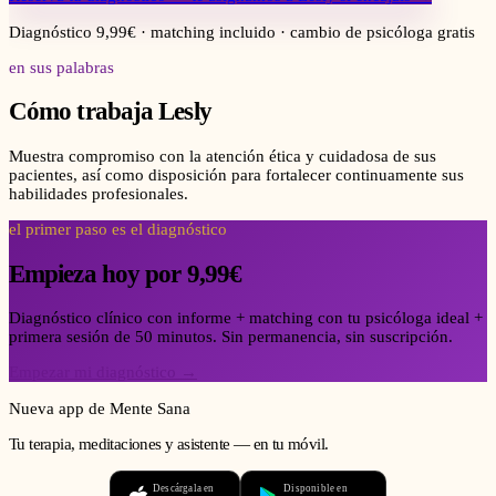
Diagnóstico 9,99€ · matching incluido · cambio de psicóloga gratis
en sus palabras
Cómo trabaja
Lesly
Muestra compromiso con la atención ética y cuidadosa de sus
pacientes, así como disposición para fortalecer continuamente sus
habilidades profesionales.
el primer paso es el diagnóstico
Empieza hoy por 9,99€
Diagnóstico clínico con informe + matching con tu psicóloga ideal +
primera sesión de 50 minutos. Sin permanencia, sin suscripción.
Empezar mi diagnóstico →
Nueva app de Mente Sana
Tu terapia, meditaciones y asistente — en tu móvil.
Descárgala en
Disponible en