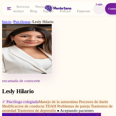
Login
Servicios
Precio
Qué
Comen
incluye
Blog
Equipo
Podcast
Empresas
Inicio
/
Psicólogas
/
Lesly Hilario
encantada de conocerte
Lesly Hilario
✓ Psicóloga colegiada
Manejo de la autoestima Procesos de duelo
Modificacion de conducta TDAH Problemas de pareja Trastornos de
ansiedad Trastornos de depresión
● Aceptando pacientes
Reserva tu diagnóstico — te asignamos a
Lesly
si encajáis →