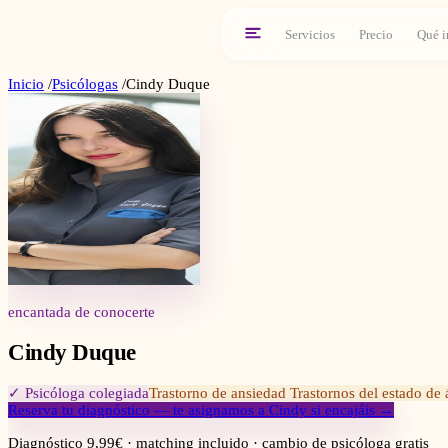
Servicios
Precio
Qué i
Inicio
/
Psicólogas
/
Cindy Duque
encantada de conocerte
Cindy Duque
✓ Psicóloga colegiada
Trastorno de ansiedad Trastornos del estado de 
Reserva tu diagnóstico — te asignamos a
Cindy
si encajáis →
Diagnóstico 9,99€ · matching incluido · cambio de psicóloga gratis