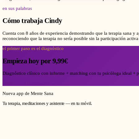
en sus palabras
Cómo trabaja
Cindy
Cuenta con 8 años de experiencia demostrando que la terapia sana y ay
reconociendo que la terapia no sería posible sin la participación activa
el primer paso es el diagnóstico
Empieza hoy por 9,99€
Diagnóstico clínico con informe + matching con tu psicóloga ideal + p
Empezar mi diagnóstico →
Nueva app de Mente Sana
Tu terapia, meditaciones y asistente — en tu móvil.