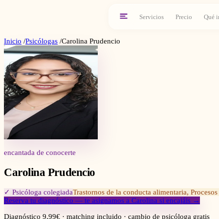
Servicios
Precio
Qué i
Inicio
/
Psicólogas
/
Carolina Prudencio
encantada de conocerte
Carolina Prudencio
✓ Psicóloga colegiada
Trastornos de la conducta alimentaria, Procesos
Reserva tu diagnóstico — te asignamos a
Carolina
si encajáis →
Diagnóstico 9,99€ · matching incluido · cambio de psicóloga gratis