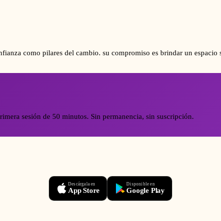
ianza como pilares del cambio. su compromiso es brindar un espacio s
rimera sesión de 50 minutos. Sin permanencia, sin suscripción.
Descárgala en
Disponible en
App Store
Google Play