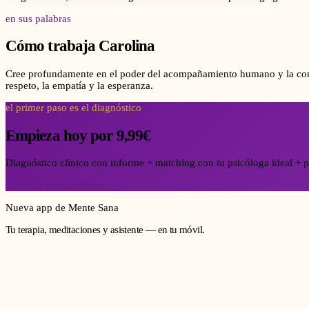
en sus palabras
Cómo trabaja
Carolina
Cree profundamente en el poder del acompañamiento humano y la conf
respeto, la empatía y la esperanza.
el primer paso es el diagnóstico
Empieza hoy por 9,99€
Diagnóstico clínico con informe + matching con tu psicóloga ideal + p
Empezar mi diagnóstico →
Nueva app de Mente Sana
Tu terapia, meditaciones y asistente — en tu móvil.