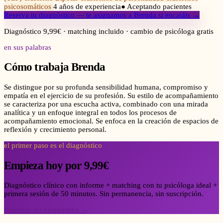
psicosomáticos
4
años de experiencia
● Aceptando pacientes
Reserva tu diagnóstico — te asignamos a
Brenda
si encajáis →
Diagnóstico 9,99€ · matching incluido · cambio de psicóloga gratis
en sus palabras
Cómo trabaja
Brenda
Se distingue por su profunda sensibilidad humana, compromiso y
empatía en el ejercicio de su profesión. Su estilo de acompañamiento
se caracteriza por una escucha activa, combinado con una mirada
analítica y un enfoque integral en todos los procesos de
acompañamiento emocional. Se enfoca en la creación de espacios de
reflexión y crecimiento personal.
el primer paso es el diagnóstico
Empieza hoy por 9,99€
Diagnóstico clínico con informe + matching con tu psicóloga ideal +
primera sesión de 50 minutos. Sin permanencia, sin suscripción.
Empezar mi diagnóstico →