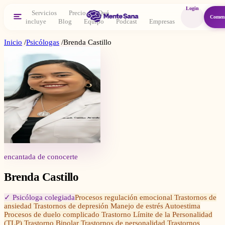
Login
Servicios
Precio
Qué
Comen
incluye
Blog
Equipo
Podcast
Empresas
Inicio
/
Psicólogas
/
Brenda Castillo
encantada de conocerte
Brenda Castillo
✓ Psicóloga colegiada
Procesos regulación emocional Trastornos de
ansiedad Trastornos de depresión Manejo de estrés Autoestima
Procesos de duelo complicado Trastorno Límite de la Personalidad
(TLP) Trastorno Bipolar Trastornos de personalidad Trastornos