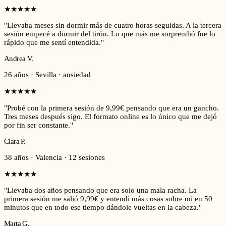
★
★
★
★
★
"
Llevaba meses sin dormir más de cuatro horas seguidas. A la tercera
sesión empecé a dormir del tirón. Lo que más me sorprendió fue lo
rápido que me sentí entendida.
"
Andrea V.
26 años · Sevilla · ansiedad
★
★
★
★
★
"
Probé con la primera sesión de 9,99€ pensando que era un gancho.
Tres meses después sigo. El formato online es lo único que me dejó
por fin ser constante.
"
Clara P.
38 años · Valencia · 12 sesiones
★
★
★
★
★
"
Llevaba dos años pensando que era solo una mala racha. La
primera sesión me salió 9,99€ y entendí más cosas sobre mí en 50
minutos que en todo ese tiempo dándole vueltas en la cabeza.
"
Marta G.