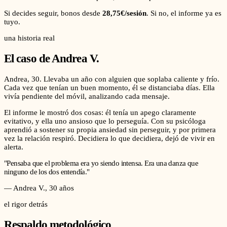
Si decides seguir, bonos desde
28,75€/sesión
. Si no, el informe ya es
tuyo.
una historia real
El caso de
Andrea V.
Andrea, 30. Llevaba un año con alguien que soplaba caliente y frío.
Cada vez que tenían un buen momento, él se distanciaba días. Ella
vivía pendiente del móvil, analizando cada mensaje.
El informe le mostró dos cosas: él tenía un apego claramente
evitativo, y ella uno ansioso que lo perseguía. Con su psicóloga
aprendió a sostener su propia ansiedad sin perseguir, y por primera
vez la relación respiró. Decidiera lo que decidiera, dejó de vivir en
alerta.
"
Pensaba que el problema era yo siendo intensa. Era una danza que
ninguno de los dos entendía.
"
—
Andrea V.
,
30
años
el rigor detrás
Respaldo metodológico