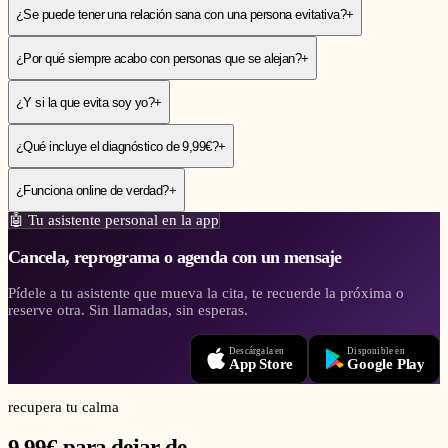
¿Se puede tener una relación sana con una persona evitativa?
+
¿Por qué siempre acabo con personas que se alejan?
+
¿Y si la que evita soy yo?
+
¿Qué incluye el diagnóstico de 9,99€?
+
¿Funciona online de verdad?
+
🤖
Tu asistente personal en la app
Cancela, reprograma o agenda con un mensaje
Pídele a tu asistente que mueva la cita, te recuerde la próxima o
reserve otra. Sin llamadas, sin esperas.
Descárgala en
Disponible en
App Store
Google Play
recupera tu calma
9,99€ para dejar de