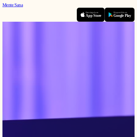
Mente Sana
Descárgala en
Disponible en
App Store
Google Play