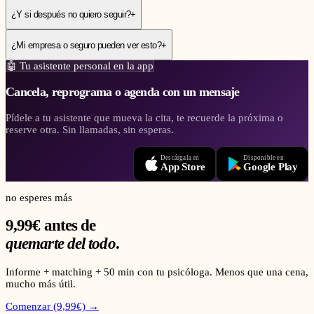
¿Y si después no quiero seguir?
+
¿Mi empresa o seguro pueden ver esto?
+
🤖
Tu asistente personal en la app
Cancela, reprograma o agenda con un mensaje
Pídele a tu asistente que mueva la cita, te recuerde la próxima o
reserve otra. Sin llamadas, sin esperas.
Descárgala en
Disponible en
App Store
Google Play
no esperes más
9,99€ antes de
quemarte del todo
.
Informe + matching + 50 min con tu psicóloga. Menos que una cena,
mucho más útil.
Comenzar (9,99€) →