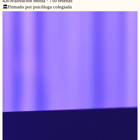
4,6
/5
valoración media · 750 reseñas
🏛️
Firmado por psicóloga colegiada